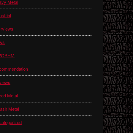
avy Metal
ustrial
erviews
ws
WOBHM
commendation
views
eed Metal
ash Metal
ategorized