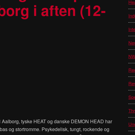
He
org i aften (12-
Ind
Int
Ne
N
Re
Re
Sp
Thr
ryd i Aalborg, tyske HEAT og danske DEMON HEAD har
Unc
r bas og stortromme. Psykedelisk, tungt, rockende og