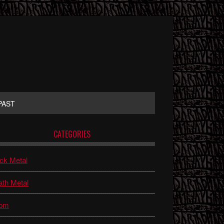
PAST
rimary
CATEGORIES
idebar
ck Metal
th Metal
om