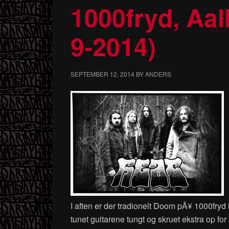
1000fryd, Aalb
9-2014)
SEPTEMBER 12, 2014
BY
ANDERS
I aften er der tradionelt Doom pÃ¥ 1000f
tunet guitarene tungt og skruet ekstra op fo