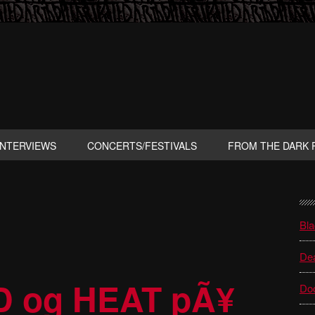
INTERVIEWS
CONCERTS/FESTIVALS
FROM THE DARK 
P
S
Bla
Dea
 og HEAT pÃ¥
Do